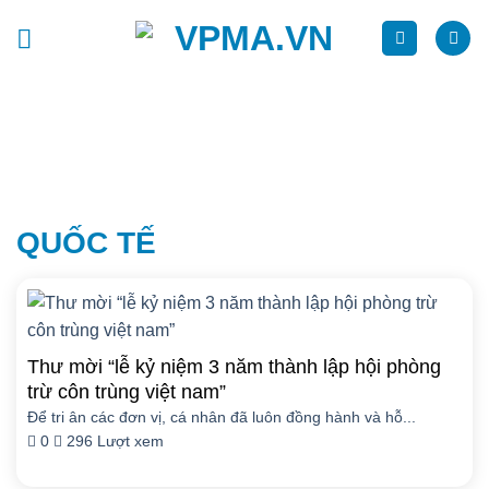
Chuyển
đến
nội
dung
Thị trường, 07/08/2026
rừ côn trùng Việt Nam
🔔 Dịch vụ diệt côn trùng chuyên 
QUỐC TẾ
Thư mời “lễ kỷ niệm 3 năm thành lập hội phòng
trừ côn trùng việt nam”
Để tri ân các đơn vị, cá nhân đã luôn đồng hành và hỗ...
0
296 Lượt xem