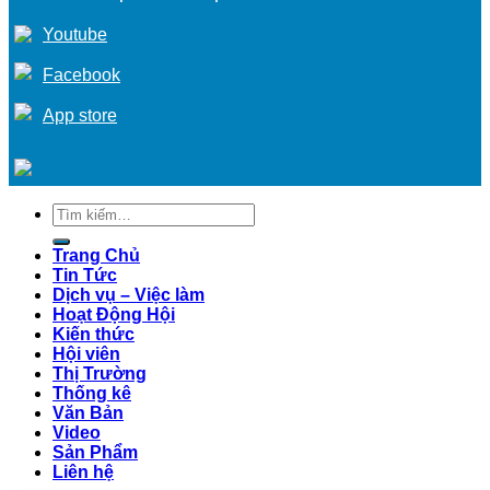
Youtube
Facebook
App store
Tìm
kiếm:
Trang Chủ
Tin Tức
Dịch vụ – Việc làm
Hoạt Động Hội
Kiến thức
Hội viên
Thị Trường
Thống kê
Văn Bản
Video
Sản Phẩm
Liên hệ