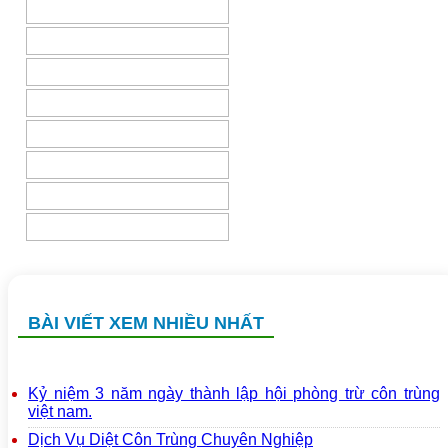
BÀI VIẾT XEM NHIỀU NHẤT
Kỷ niệm 3 năm ngày thành lập hội phòng trừ côn trùng
việt nam.
Dịch Vụ Diệt Côn Trùng Chuyên Nghiệp