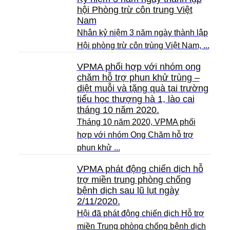
hội Phòng trừ côn trung Việt
Nam
Nhân kỷ niệm 3 năm ngày thành lập
Hội phòng trừ côn trùng Việt Nam, ...
VPMA phối hợp với nhóm ong
chăm hỗ trợ phun khử trùng –
diệt muỗi và tặng quà tại trường
tiểu học thượng hà 1, lào cai
tháng 10 năm 2020.
Tháng 10 năm 2020, VPMA phối
hợp với nhóm Ong Chăm hỗ trợ
phun khử ...
VPMA phát động chiến dịch hỗ
trợ miền trung phòng chống
bệnh dịch sau lũ lụt ngày
2/11/2020.
Hội đã phát động chiến dịch Hỗ trợ
miền Trung phòng chống bệnh dịch