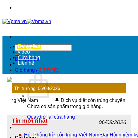
Chuyển
đến
nội
dung
Trang Chủ
Tìm
video
kiếm:
Cửa hàng
Đăng nhập
Liên hệ
Giỏ hàng /
0.00
VNĐ
Thị trường, 06/08/2026
ùng Việt Nam
🔔 Dịch vụ diệt côn trùng chuyên nghiệp
Chưa có sản phẩm trong giỏ hàng.
Quay trở lại cửa hàng
Tin mới nhất
06/08/2026
Hội Phòng trừ côn trùng Việt Nam Đại Hội nhiệm k
Giỏ hàng