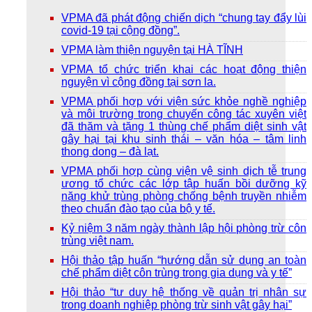
VPMA đã phát động chiến dịch “chung tay đẩy lùi
covid-19 tại cộng đồng”.
VPMA làm thiện nguyện tại HÀ TĨNH
VPMA tổ chức triển khai các hoạt động thiện
nguyện vì cộng đồng tại sơn la.
VPMA phối hợp với viện sức khỏe nghề nghiệp
và môi trường trong chuyến công tác xuyên việt
đã thăm và tặng 1 thùng chế phẩm diệt sinh vật
gây hại tại khu sinh thái – văn hóa – tâm linh
thong dong – đà lạt.
VPMA phối hợp cùng viện vệ sinh dịch tễ trung
ương tổ chức các lớp tập huấn bồi dưỡng kỹ
năng khử trùng phòng chống bệnh truyền nhiễm
theo chuẩn đào tạo của bộ y tế.
Kỷ niệm 3 năm ngày thành lập hội phòng trừ côn
trùng việt nam.
Hội thảo tập huấn “hướng dẫn sử dụng an toàn
chế phẩm diệt côn trùng trong gia dụng và y tế”
Hội thảo “tư duy hệ thống về quản trị nhân sự
trong doanh nghiệp phòng trừ sinh vật gây hại”