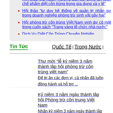
chế phẩm diệt côn trùng trong gia dụng và y tế”
Hội thảo “tư duy hệ thống về quản trị nhân sự
trong doanh nghiệp phòng trừ sinh vật gây hại”
Hội phòng trừ côn trùng Việt Nam vinh dự có mặt
trong cuốn sách “Trang vàng tổ chức nhà nước”
Dịch Vụ Diệt Côn Trùng Chuyên Nghiệp
Tin Tức
Quốc Tế
Trong Nước
|
|
Thư mời “lễ kỷ niệm 3 năm
thành lập hội phòng trừ côn
trùng việt nam”
Để tri ân các đơn vị, cá nhân đã luôn
đồng hành và hỗ trợ ...
Kỷ niệm 3 năm ngày thành lập
hội Phòng trừ côn trung Việt
Nam
Nhân kỷ niệm 3 năm ngày thành lập