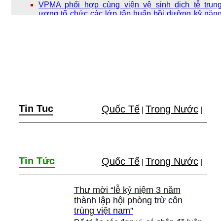
VPMA phối hợp cùng viện vệ sinh dịch tễ trun
ương tổ chức các lớp tập huấn bồi dưỡng kỹ năn
khử trùng phòng chống bệnh truyền nhiễm the
chuẩn đào tạo của bộ y tế.
Tin Tuc
Quốc Tế
Trong Nước
|
|
Tin Tức
Quốc Tế
Trong Nước
|
|
Thư mời “lễ kỷ niệm 3 năm
thành lập hội phòng trừ côn
trùng việt nam”