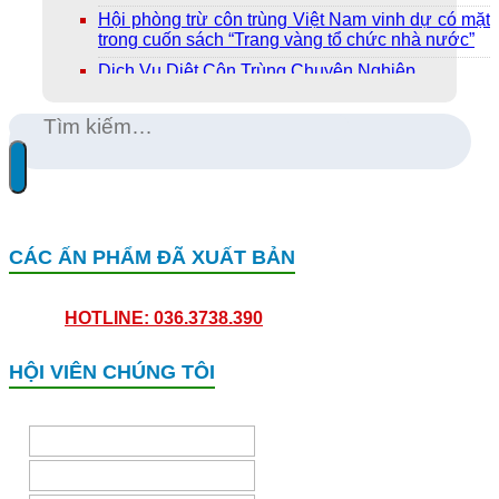
Hội phòng trừ côn trùng Việt Nam vinh dự có mặt
trong cuốn sách “Trang vàng tổ chức nhà nước”
Dịch Vụ Diệt Côn Trùng Chuyên Nghiệp
CÁC ẤN PHẨM ĐÃ XUẤT BẢN
HOTLINE: 036.3738.390
HỘI VIÊN CHÚNG TÔI