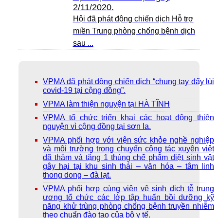
2/11/2020.
Hội đã phát động chiến dịch Hỗ trợ
miền Trung phòng chống bệnh dịch
sau ...
VPMA đã phát động chiến dịch “chung tay đẩy lùi
covid-19 tại cộng đồng”.
VPMA làm thiện nguyện tại HÀ TĨNH
VPMA tổ chức triển khai các hoạt động thiện
nguyện vì cộng đồng tại sơn la.
VPMA phối hợp với viện sức khỏe nghề nghiệp
và môi trường trong chuyến công tác xuyên việt
đã thăm và tặng 1 thùng chế phẩm diệt sinh vật
gây hại tại khu sinh thái – văn hóa – tâm linh
thong dong – đà lạt.
VPMA phối hợp cùng viện vệ sinh dịch tễ trung
ương tổ chức các lớp tập huấn bồi dưỡng kỹ
năng khử trùng phòng chống bệnh truyền nhiễm
theo chuẩn đào tạo của bộ y tế.