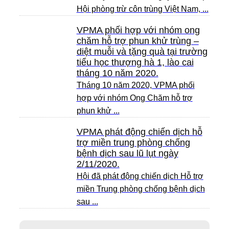
Hội phòng trừ côn trùng Việt Nam, ...
VPMA phối hợp với nhóm ong
chăm hỗ trợ phun khử trùng –
diệt muỗi và tặng quà tại trường
tiểu học thượng hà 1, lào cai
tháng 10 năm 2020.
Tháng 10 năm 2020, VPMA phối
hợp với nhóm Ong Chăm hỗ trợ
phun khử ...
VPMA phát động chiến dịch hỗ
trợ miền trung phòng chống
bệnh dịch sau lũ lụt ngày
2/11/2020.
Hội đã phát động chiến dịch Hỗ trợ
miền Trung phòng chống bệnh dịch
sau ...