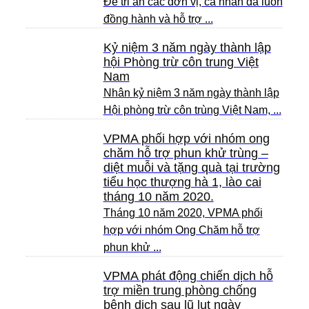
Để tri ân các đơn vị, cá nhân đã luôn
đồng hành và hỗ trợ ...
Kỷ niệm 3 năm ngày thành lập
hội Phòng trừ côn trung Việt
Nam
Nhân kỷ niệm 3 năm ngày thành lập
Hội phòng trừ côn trùng Việt Nam, ...
VPMA phối hợp với nhóm ong
chăm hỗ trợ phun khử trùng –
diệt muỗi và tặng quà tại trường
tiểu học thượng hà 1, lào cai
tháng 10 năm 2020.
Tháng 10 năm 2020, VPMA phối
hợp với nhóm Ong Chăm hỗ trợ
phun khử ...
VPMA phát động chiến dịch hỗ
trợ miền trung phòng chống
bệnh dịch sau lũ lụt ngày