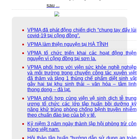
sau ...
VPMA đã phát động chiến dịch “chung tay đẩy lùi
covid-19 tại cộng đồng”.
VPMA làm thiện nguyện tại HÀ TĨNH
VPMA tổ chức triển khai các hoạt động thiện
nguyện vì cộng đồng tại sơn la.
VPMA phối hợp với viện sức khỏe nghề nghiệp
và môi trường trong chuyến công tác xuyên việt
đã thăm và tặng 1 thùng chế phẩm diệt sinh vật
gây hại tại khu sinh thái – văn hóa – tâm linh
thong dong – đà lạt.
VPMA phối hợp cùng viện vệ sinh dịch tễ trung
ương tổ chức các lớp tập huấn bồi dưỡng kỹ
năng khử trùng phòng chống bệnh truyền nhiễm
theo chuẩn đào tạo của bộ y tế.
Kỷ niệm 3 năm ngày thành lập hội phòng trừ côn
trùng việt nam.
Hội thảo tập huấn “hướng dẫn sử dụng an toàn