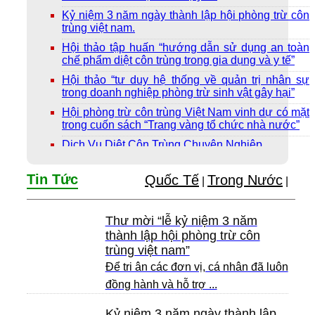
Kỷ niệm 3 năm ngày thành lập hội phòng trừ côn
trùng việt nam.
Hội thảo tập huấn “hướng dẫn sử dụng an toàn
chế phẩm diệt côn trùng trong gia dụng và y tế”
Hội thảo “tư duy hệ thống về quản trị nhân sự
trong doanh nghiệp phòng trừ sinh vật gây hại”
Hội phòng trừ côn trùng Việt Nam vinh dự có mặt
trong cuốn sách “Trang vàng tổ chức nhà nước”
Dịch Vụ Diệt Côn Trùng Chuyên Nghiệp
Tin Tức
Quốc Tế
Trong Nước
|
|
Thư mời “lễ kỷ niệm 3 năm
thành lập hội phòng trừ côn
trùng việt nam”
Để tri ân các đơn vị, cá nhân đã luôn
đồng hành và hỗ trợ ...
Kỷ niệm 3 năm ngày thành lập