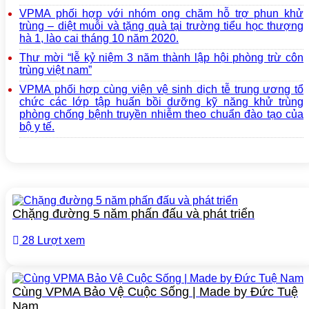
VPMA phối hợp với nhóm ong chăm hỗ trợ phun khử
trùng – diệt muỗi và tặng quà tại trường tiểu học thượng
hà 1, lào cai tháng 10 năm 2020.
Thư mời “lễ kỷ niệm 3 năm thành lập hội phòng trừ côn
trùng việt nam”
VPMA phối hợp cùng viện vệ sinh dịch tễ trung ương tổ
chức các lớp tập huấn bồi dưỡng kỹ năng khử trùng
phòng chống bệnh truyền nhiễm theo chuẩn đào tạo của
bộ y tế.
Chặng đường 5 năm phấn đấu và phát triển
28 Lượt xem
Cùng VPMA Bảo Vệ Cuộc Sống | Made by Đức Tuệ
Nam