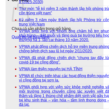
II (2025-2030)
Thư mời “lễ kỷ niệm 3 năm thành lập hội phòng tr
côn trùng việt nam”
Kỷ niệm 3 năm ngày thành lập hội Phòng trừ cô
trung Việt Nam
Chưa có sản phẩm trong giỏ hàng.
VPMA phối hợp với nhóm ong chăm hỗ trợ phu
khử trùng – diệt muỗi và tặng quà tại trường tiểu họ
Quay trở lại cửa hàng
thượng hà 1, lào cai tháng 10 năm 2020.
VPMA phát động chiến dịch hỗ trợ miền trung phòn
chống bệnh dịch sau lũ lụt ngày 2/11/2020.
VPMA đã phát động chiến dịch “chung tay đẩy lù
covid-19 tại cộng đồng”.
VPMA làm thiện nguyện tại HÀ TĨNH
VPMA tổ chức triển khai các hoạt động thiện nguyệ
vì cộng đồng tại sơn la.
VPMA phối hợp với viện sức khỏe nghề nghiệp v
môi trường trong chuyến công tác xuyên việt đ
thăm và tặng 1 thùng chế phẩm diệt sinh vật gây hạ
tại khu sinh thái – văn hóa – tâm linh thong dong 
đà lạt.